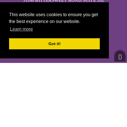
51160 BITTERSWEET ROAD SUITE 202
GRANGER, IN 46530
This website uses cookies to ensure you get
the best experience on our website.
Learn more
CONTÁCTANOS
Got it!
GOTRMICHIANA@GMAIL.COM
© 2026
Girls on the Run - Todos los derechos reservados
POLÍTICA DE PRIVACIDAD
Con la tecnología de Pinwheel.us